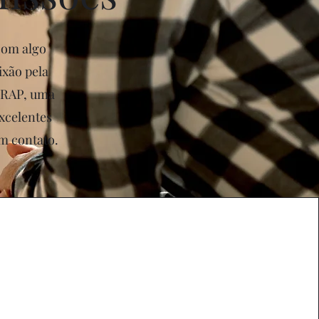
com algo
xão pela
EBRAP, uma
xcelentes
em contato.