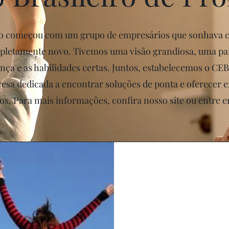
o começou com um grupo de empresários que sonhava 
letamente novo. Tivemos uma visão grandiosa, uma pai
ça e as habilidades certas. Juntos, estabelecemos o C
esa dedicada a encontrar soluções de ponta e oferecer e
os. Para mais informações, confira nosso site ou entre 