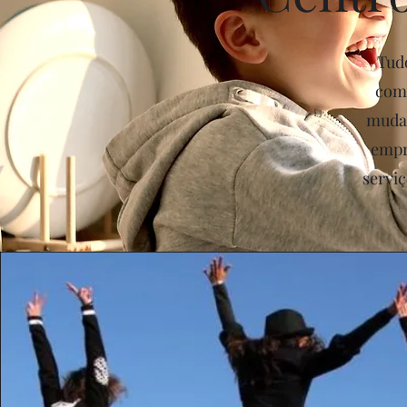
Tud
comp
mudan
empr
serviç