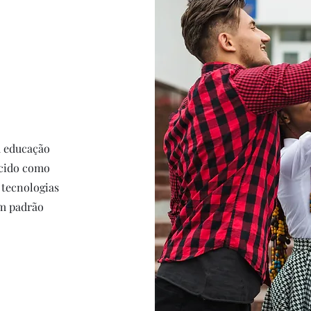
m educação
ecido como
 tecnologias
om padrão